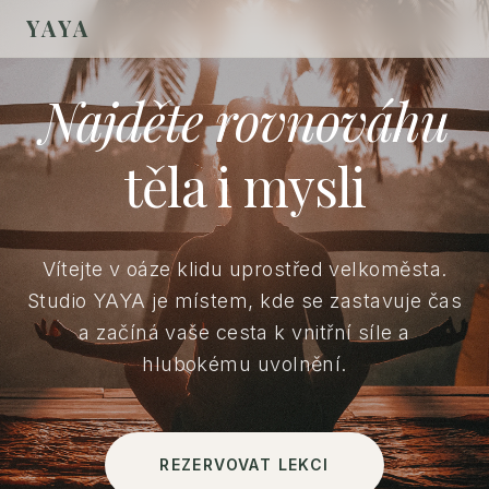
YAYA
Najděte rovnováhu
těla i mysli
Vítejte v oáze klidu uprostřed velkoměsta.
Studio YAYA je místem, kde se zastavuje čas
a začíná vaše cesta k vnitřní síle a
hlubokému uvolnění.
REZERVOVAT LEKCI